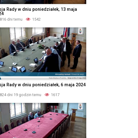
sja Rady w dniu poniedziałek, 13 maja
24
816 dni temu
1542
sja Rady w dniu poniedziałek, 6 maja 2024
824 dni 19 godzin temu
1617