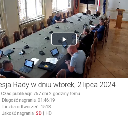
Play
Video
esja Rady w dniu wtorek, 2 lipca 2024
Czas publikacji: 767 dni 2 godziny temu
Długość nagrania: 01:46:19
Liczba odtworzeń: 1518
Jakość nagrania:
SD
|
HD