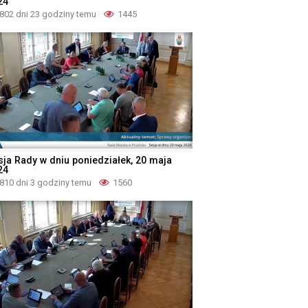
24
802 dni 23 godziny temu
1445
sja Rady w dniu poniedziałek, 20 maja
24
810 dni 3 godziny temu
1560