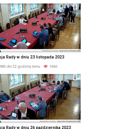
sja Rady w dniu 23 listopada 2023
983 dni 22 godziny temu
1666
sja Rady w dniu 26 października 2023