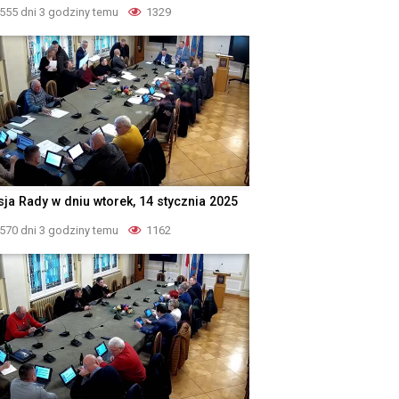
555 dni 3 godziny temu
1329
sja Rady w dniu wtorek, 14 stycznia 2025
570 dni 3 godziny temu
1162