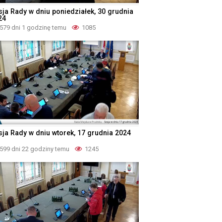
sja Rady w dniu poniedziałek, 30 grudnia
24
579 dni 1 godzinę temu
1085
sja Rady w dniu wtorek, 17 grudnia 2024
599 dni 22 godziny temu
1245