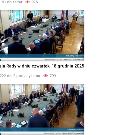
181 dni temu
925
sja Rady w dniu czwartek, 18 grudnia 2025
222 dni 2 godziny temu
799