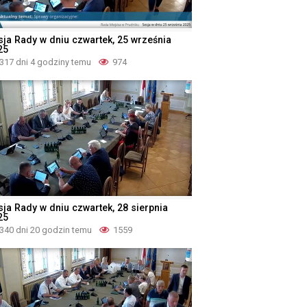
sja Rady w dniu czwartek, 25 września
25
317 dni 4 godziny temu
974
sja Rady w dniu czwartek, 28 sierpnia
25
340 dni 20 godzin temu
1559