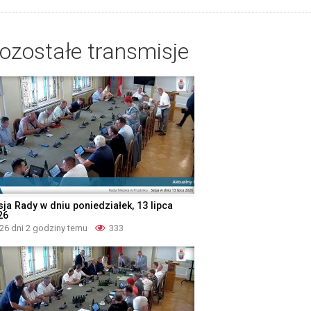
ozostałe transmisje
sja Rady w dniu poniedziałek, 13 lipca
26
26 dni 2 godziny temu
333