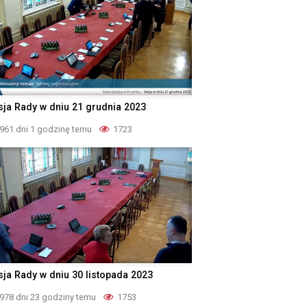
sja Rady w dniu 21 grudnia 2023
961 dni 1 godzinę temu
1723
sja Rady w dniu 30 listopada 2023
978 dni 23 godziny temu
1753