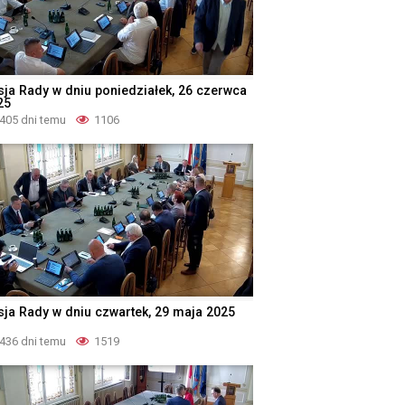
sja Rady w dniu poniedziałek, 26 czerwca
25
405 dni temu
1106
sja Rady w dniu czwartek, 29 maja 2025
436 dni temu
1519