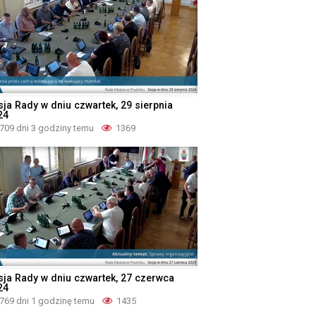
sja Rady w dniu czwartek, 29 sierpnia
24
709 dni 3 godziny temu
1369
sja Rady w dniu czwartek, 27 czerwca
24
769 dni 1 godzinę temu
1435