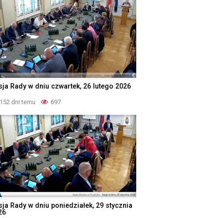
sja Rady w dniu czwartek, 26 lutego 2026
152 dni temu
697
sja Rady w dniu poniedziałek, 29 stycznia
26