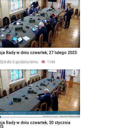
sja Rady w dniu czwartek, 27 lutego 2025
524 dni 3 godziny temu
1144
sja Rady w dniu czwartek, 30 stycznia
25