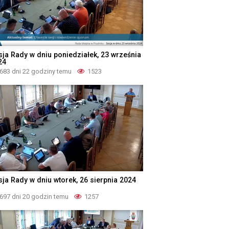
sja Rady w dniu poniedziałek, 23 września
24
683 dni 22 godziny temu
1523
sja Rady w dniu wtorek, 26 sierpnia 2024
697 dni 20 godzin temu
1257