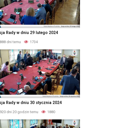
sja Rady w dniu 29 lutego 2024
888 dni temu
1734
sja Rady w dniu 30 stycznia 2024
920 dni 20 godzin temu
1880