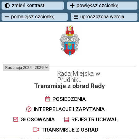
zmień kontrast
powiększ czcionkę
pomniejsz czcionkę
uproszczona wersja
Rada Miejska w
Prudniku
Transmisje z obrad Rady
POSIEDZENIA
INTERPELACJE I ZAPYTANIA
GŁOSOWANIA
REJESTR UCHWAŁ
TRANSMISJE Z OBRAD