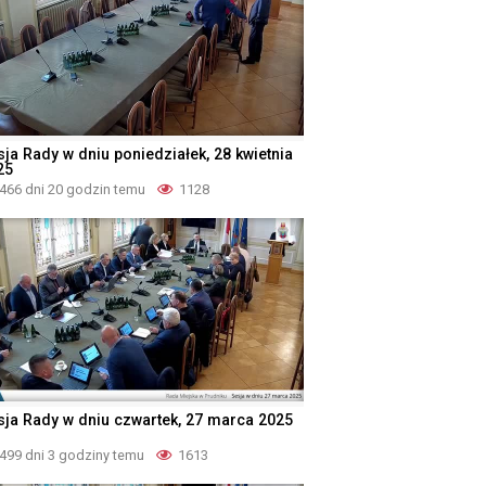
sja Rady w dniu poniedziałek, 28 kwietnia
25
466 dni 20 godzin temu
1128
sja Rady w dniu czwartek, 27 marca 2025
499 dni 3 godziny temu
1613