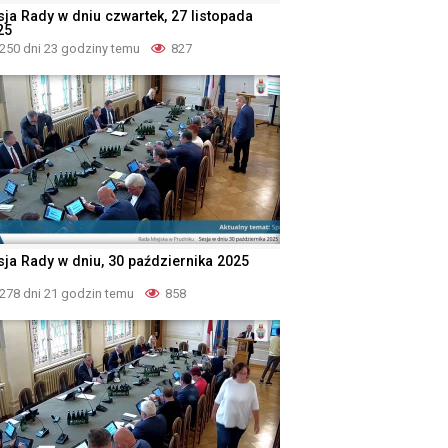
sja Rady w dniu czwartek, 27 listopada
25
250 dni 23 godziny temu
827
sja Rady w dniu, 30 października 2025
278 dni 21 godzin temu
858