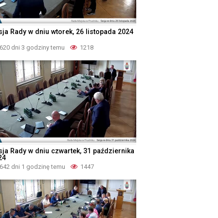
sja Rady w dniu wtorek, 26 listopada 2024
620 dni 3 godziny temu
1218
sja Rady w dniu czwartek, 31 października
24
642 dni 1 godzinę temu
1447