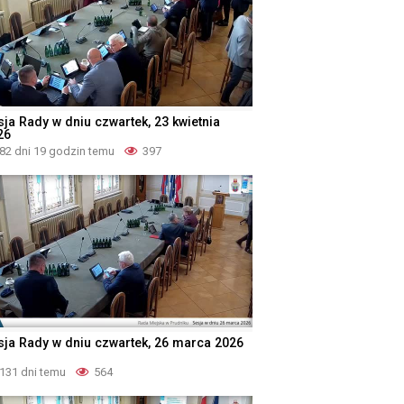
sja Rady w dniu czwartek, 23 kwietnia
26
82 dni 19 godzin temu
397
sja Rady w dniu czwartek, 26 marca 2026
131 dni temu
564