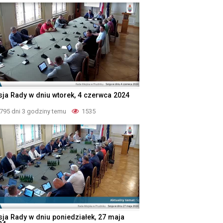
sja Rady w dniu wtorek, 4 czerwca 2024
795 dni 3 godziny temu
1535
sja Rady w dniu poniedziałek, 27 maja