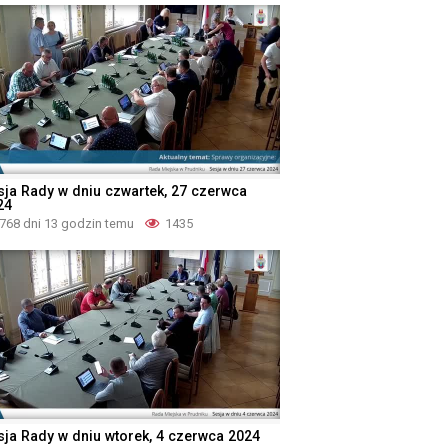
sja Rady w dniu czwartek, 27 czerwca
24
768 dni 13 godzin temu
1435
sja Rady w dniu wtorek, 4 czerwca 2024