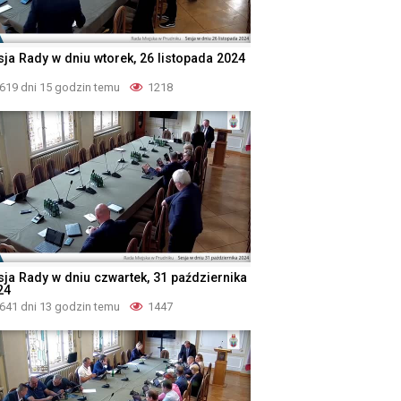
sja Rady w dniu wtorek, 26 listopada 2024
619 dni 15 godzin temu
1218
sja Rady w dniu czwartek, 31 października
24
641 dni 13 godzin temu
1447