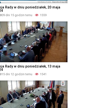
sja Rady w dniu poniedziałek, 20 maja
24
809 dni 15 godzin temu
1559
sja Rady w dniu poniedziałek, 13 maja
24
815 dni 12 godzin temu
1541