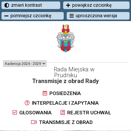
zmień kontrast
powiększ czcionkę
pomniejsz czcionkę
uproszczona wersja
Rada Miejska w
Prudniku
Transmisje z obrad Rady
POSIEDZENIA
INTERPELACJE I ZAPYTANIA
GŁOSOWANIA
REJESTR UCHWAŁ
TRANSMISJE Z OBRAD