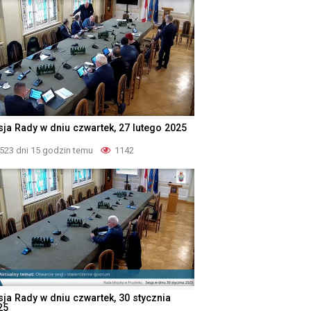
sja Rady w dniu czwartek, 27 lutego 2025
523 dni 15 godzin temu
1142
sja Rady w dniu czwartek, 30 stycznia
25