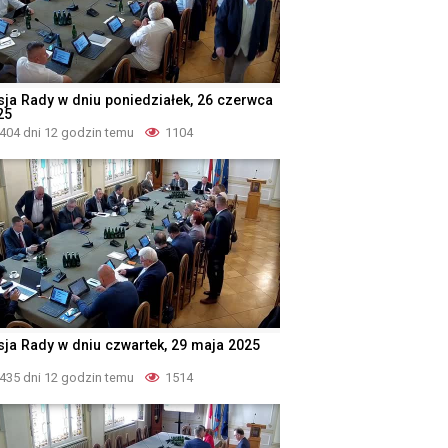
sja Rady w dniu poniedziałek, 26 czerwca
25
404 dni 12 godzin temu
1104
sja Rady w dniu czwartek, 29 maja 2025
435 dni 12 godzin temu
1514