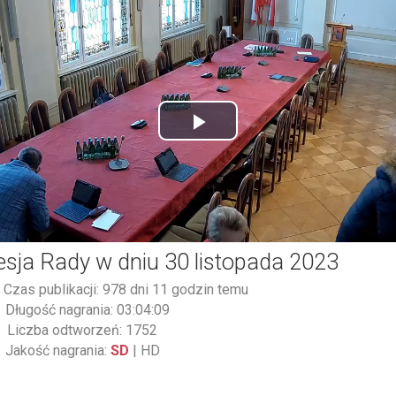
Play
Video
esja Rady w dniu 30 listopada 2023
Czas publikacji: 978 dni 11 godzin temu
Długość nagrania: 03:04:09
Liczba odtworzeń: 1752
Jakość nagrania:
SD
|
HD