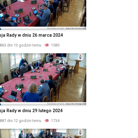
sja Rady w dniu 26 marca 2024
863 dni 13 godzin temu
1585
sja Rady w dniu 29 lutego 2024
887 dni 12 godzin temu
1734