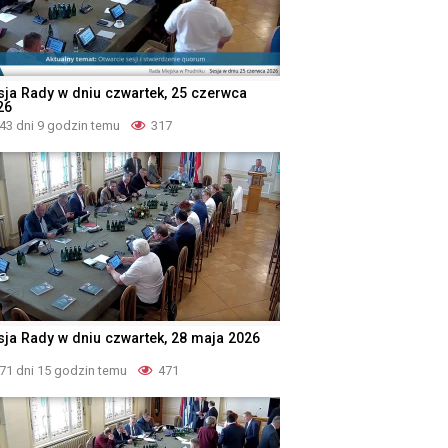
sja Rady w dniu czwartek, 25 czerwca
26
43 dni 9 godzin temu
317
sja Rady w dniu czwartek, 28 maja 2026
71 dni 15 godzin temu
471