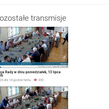
ozostałe transmisje
sja Rady w dniu poniedziałek, 13 lipca
26
25 dni 14 godzin temu
333