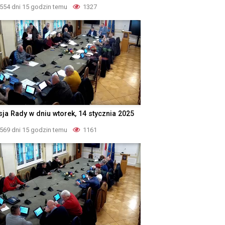
554 dni 15 godzin temu
1327
sja Rady w dniu wtorek, 14 stycznia 2025
569 dni 15 godzin temu
1161