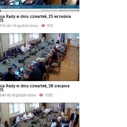
sja Rady w dniu czwartek, 25 września
25
316 dni 16 godzin temu
973
sja Rady w dniu czwartek, 28 sierpnia
25
340 dni 8 godzin temu
1552