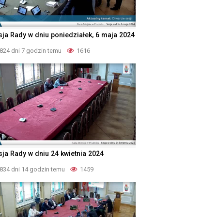
sja Rady w dniu poniedziałek, 6 maja 2024
824 dni 7 godzin temu
1616
sja Rady w dniu 24 kwietnia 2024
834 dni 14 godzin temu
1459