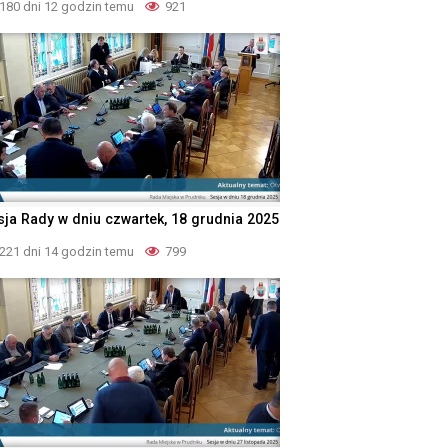
180 dni 12 godzin temu
921
sja Rady w dniu czwartek, 18 grudnia 2025
221 dni 14 godzin temu
799