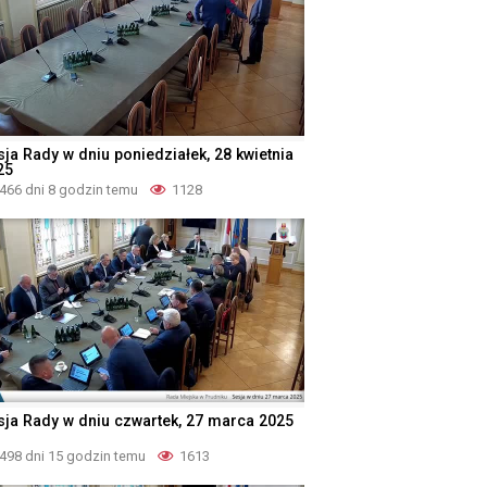
sja Rady w dniu poniedziałek, 28 kwietnia
25
466 dni 8 godzin temu
1128
sja Rady w dniu czwartek, 27 marca 2025
498 dni 15 godzin temu
1613