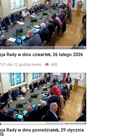
sja Rady w dniu czwartek, 26 lutego 2026
151 dni 12 godzin temu
693
sja Rady w dniu poniedziałek, 29 stycznia
26