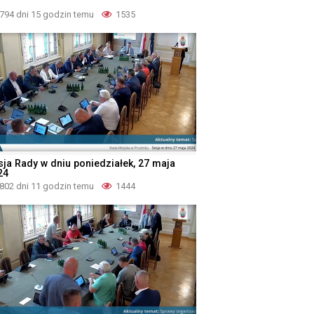
794 dni 15 godzin temu
1535
sja Rady w dniu poniedziałek, 27 maja
24
802 dni 11 godzin temu
1444