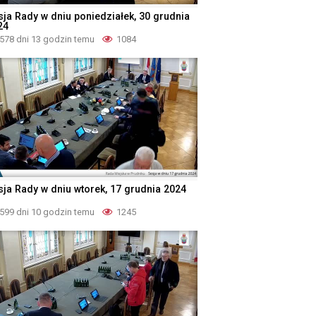
sja Rady w dniu poniedziałek, 30 grudnia
24
578 dni 13 godzin temu
1084
sja Rady w dniu wtorek, 17 grudnia 2024
599 dni 10 godzin temu
1245