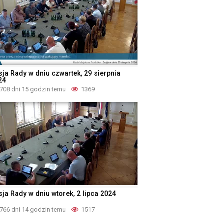
sja Rady w dniu czwartek, 29 sierpnia
24
708 dni 15 godzin temu
1369
sja Rady w dniu wtorek, 2 lipca 2024
766 dni 14 godzin temu
1517