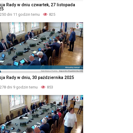
sja Rady w dniu czwartek, 27 listopada
25
250 dni 11 godzin temu
825
sja Rady w dniu, 30 października 2025
278 dni 9 godzin temu
853