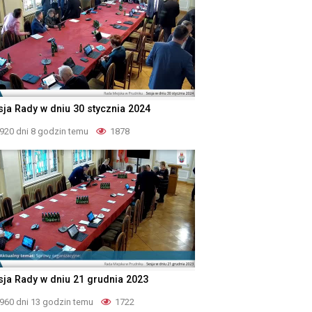
sja Rady w dniu 30 stycznia 2024
920 dni 8 godzin temu
1878
sja Rady w dniu 21 grudnia 2023
960 dni 13 godzin temu
1722