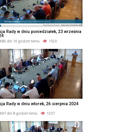
sja Rady w dniu poniedziałek, 23 września
24
683 dni 10 godzin temu
1523
sja Rady w dniu wtorek, 26 sierpnia 2024
697 dni 8 godzin temu
1257