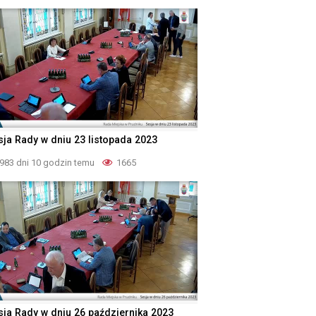
sja Rady w dniu 23 listopada 2023
983 dni 10 godzin temu
1665
sja Rady w dniu 26 października 2023