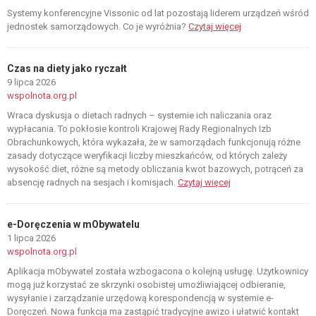
Systemy konferencyjne Vissonic od lat pozostają liderem urządzeń wśród
jednostek samorządowych. Co je wyróżnia?
Czytaj więcej
Czas na diety jako ryczałt
9 lipca 2026
wspolnota.org.pl
Wraca dyskusja o dietach radnych – systemie ich naliczania oraz
wypłacania. To pokłosie kontroli Krajowej Rady Regionalnych Izb
Obrachunkowych, która wykazała, że w samorządach funkcjonują różne
zasady dotyczące weryfikacji liczby mieszkańców, od których zależy
wysokość diet, różne są metody obliczania kwot bazowych, potrąceń za
absencję radnych na sesjach i komisjach.
Czytaj więcej
e-Doręczenia w mObywatelu
1 lipca 2026
wspolnota.org.pl
Aplikacja mObywatel została wzbogacona o kolejną usługę. Użytkownicy
mogą już korzystać ze skrzynki osobistej umożliwiającej odbieranie,
wysyłanie i zarządzanie urzędową korespondencją w systemie e-
Doręczeń. Nowa funkcja ma zastąpić tradycyjne awizo i ułatwić kontakt