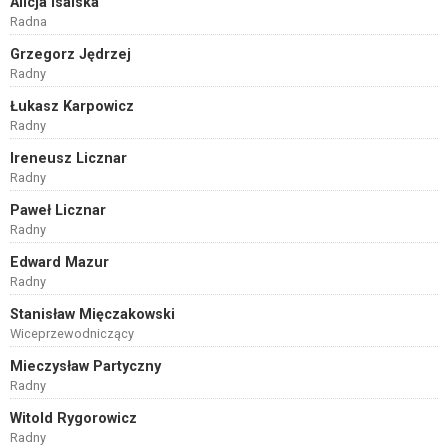
Alicja Isalska
Radna
Grzegorz Jędrzej
Radny
Łukasz Karpowicz
Radny
Ireneusz Licznar
Radny
Paweł Licznar
Radny
Edward Mazur
Radny
Stanisław Mięczakowski
Wiceprzewodniczący
Mieczysław Partyczny
Radny
Witold Rygorowicz
Radny