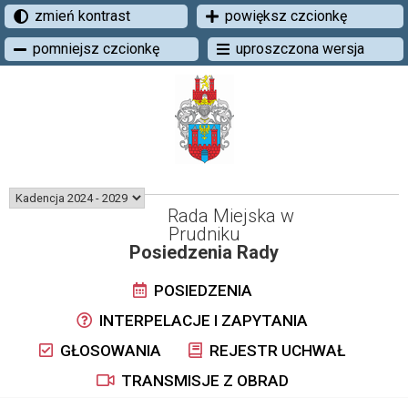
zmień kontrast
powiększ czcionkę
pomniejsz czcionkę
uproszczona wersja
Rada Miejska w
Prudniku
Posiedzenia Rady
POSIEDZENIA
INTERPELACJE I ZAPYTANIA
GŁOSOWANIA
REJESTR UCHWAŁ
TRANSMISJE Z OBRAD