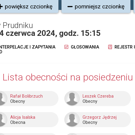
powiększ czcionkę
pomniejsz czcionkę
 Prudniku
 4 czerwca 2024, godz. 15:15
NTERPELACJE I ZAPYTANIA
GŁOSOWANIA
REJESTR
D
Lista obecności na posiedzeniu
Rafał Bolibrzuch
Leszek Czereba
Obecny
Obecny
Alicja Isalska
Grzegorz Jędrzej
Obecna
Obecny