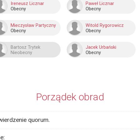
Ireneusz Licznar
Paweł Licznar
Obecny
Obecny
Mieczysław Partyczny
Witold Rygorowicz
Obecny
Obecny
Bartosz Trytek
Jacek Urbański
Nieobecny
Obecny
Porządek obrad
twierdzenie quorum.
e: