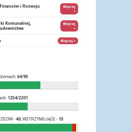
 Finansów i Rozwoju
Więcej
»
ki Komunalnej,
Więcej
Budownictwa
»
a
Więcej »
dzeniach:
64/95
ach:
1254/2201
RZECIW -
40
, WSTRZYMUJĄCE -
15