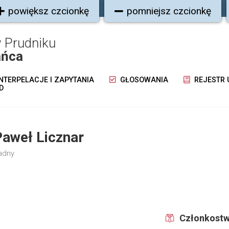
powiększ czcionkę
pomniejsz czcionkę
 Prudniku
ańca
NTERPELACJE I ZAPYTANIA
GŁOSOWANIA
REJESTR
D
Paweł Licznar
adny
Członkostw