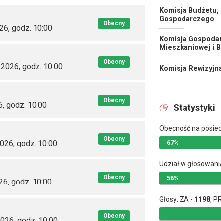
Komisja Budżetu,
Gospodarczego
Obecny
026, godz. 10:00
Komisja Gospodar
Mieszkaniowej i 
Obecny
 2026, godz. 10:00
Komisja Rewizyjn
Obecny
6, godz. 10:00
Statystyki
Obecność na posie
Obecny
2026, godz. 10:00
67%
Udział w głosowani
Obecny
56%
26, godz. 10:00
Głosy: ZA -
1198
, P
Obecny
2026, godz. 10:00