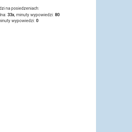
dzi na posiedzeniach:
lna:
33x
, minuty wypowiedzi:
80
minuty wypowiedzi:
0