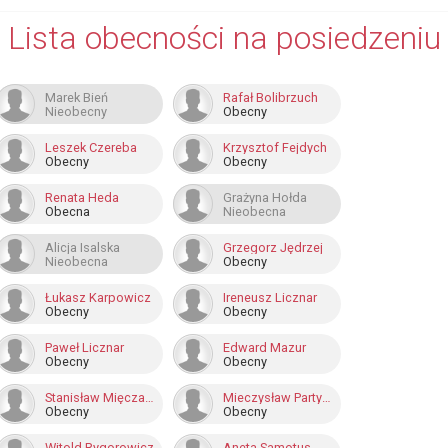
Lista obecności na posiedzeniu
Marek Bień
Rafał Bolibrzuch
Nieobecny
Obecny
Leszek Czereba
Krzysztof Fejdych
Obecny
Obecny
Renata Heda
Grażyna Hołda
Obecna
Nieobecna
Alicja Isalska
Grzegorz Jędrzej
Nieobecna
Obecny
Łukasz Karpowicz
Ireneusz Licznar
Obecny
Obecny
Paweł Licznar
Edward Mazur
Obecny
Obecny
Stanisław Mięczakowski
Mieczysław Partyczny
Obecny
Obecny
Witold Rygorowicz
Aneta Samotus