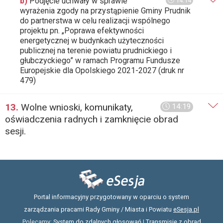
b)
Podjęcie uchwały w sprawie
14:14
wyrażenia zgody na przystąpienie Gminy Prudnik
do partnerstwa w celu realizacji wspólnego
projektu pn. „Poprawa efektywności
energetycznej w budynkach użyteczności
publicznej na terenie powiatu prudnickiego i
głubczyckiego” w ramach Programu Fundusze
Europejskie dla Opolskiego 2021-2027 (druk nr
479)
13.
Wolne wnioski, komunikaty,
14:19
oświadczenia radnych i zamknięcie obrad
sesji.
Portal informacyjny przygotowany w oparciu o system
zarządzania pracami Rady Gminy / Miasta i Powiatu
eSesja.pl
Polecamy:
System do zdalnych głosowań
|
Transmisje z obrad