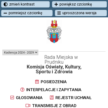
zmień kontrast
powiększ czcionkę
pomniejsz czcionkę
uproszczona wersja
Rada Miejska w
Prudniku
Komisja Oświaty, Kultury,
Sportu i Zdrowia
POSIEDZENIA
INTERPELACJE I ZAPYTANIA
GŁOSOWANIA
REJESTR UCHWAŁ
TRANSMISJE Z OBRAD