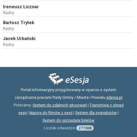
Ireneusz Licznar
Radny
Bartosz Trytek
Radny
Jacek Urbański
Radny
Portal informacyjny przygotowany w oparciu o system
zarządzania pracami Rady Gminy / Miasta i Powiatu
eSesja.pl
Polecamy:
System do zdalnych głosowań
|
Transmisje z obrad
sesji
|
Napisy do filmów z sesji
|
System dla sygnalistów
|
System do sprzedaży biletów
Licznik odwiedzin
271568