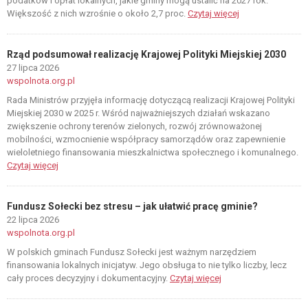
podatków i opłat lokalnych, jakie gminy mogą ustalić na 2027 rok.
Większość z nich wzrośnie o około 2,7 proc.
Czytaj więcej
Rząd podsumował realizację Krajowej Polityki Miejskiej 2030
27 lipca 2026
wspolnota.org.pl
Rada Ministrów przyjęła informację dotyczącą realizacji Krajowej Polityki
Miejskiej 2030 w 2025 r. Wśród najważniejszych działań wskazano
zwiększenie ochrony terenów zielonych, rozwój zrównoważonej
mobilności, wzmocnienie współpracy samorządów oraz zapewnienie
wieloletniego finansowania mieszkalnictwa społecznego i komunalnego.
Czytaj więcej
Fundusz Sołecki bez stresu – jak ułatwić pracę gminie?
22 lipca 2026
wspolnota.org.pl
W polskich gminach Fundusz Sołecki jest ważnym narzędziem
finansowania lokalnych inicjatyw. Jego obsługa to nie tylko liczby, lecz
cały proces decyzyjny i dokumentacyjny.
Czytaj więcej